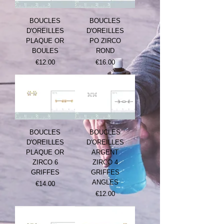
BOUCLES
BOUCLES
D'OREILLES
D'OREILLES
PLAQUE OR
PO ZIRCO
BOULES
ROND
Prix
Prix
€12.00
€16.00
BOUCLES
BOUCLES
D'OREILLES
D'OREILLES
PLAQUE OR
ARGENT
ZIRCO 6
ZIRCO 4
GRIFFES
GRIFFES
ANGLES
Prix
€14.00
Prix
€12.00