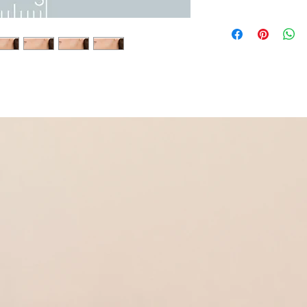
Paire de boucles d'orei
Plaqué or 750 avec ox
Existe en 3 tailles