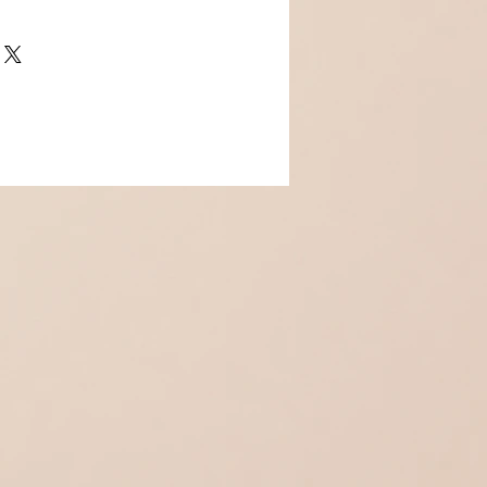
lles poussette
yde de zirconium