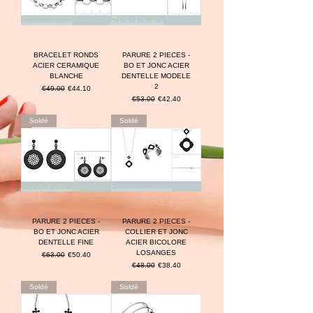
BRACELET RONDS
PARURE 2 PIECES -
ACIER CERAMIQUE
BO ET JONC ACIER
BLANCHE
DENTELLE MODELE
2
Prix original
Prix promotionnel
€49.00
€44.10
Prix original
Prix promotionnel
€53.00
€42.40
Soldé
Soldé
PARURE 2 PIECES -
PARURE 2 PIECES -
BO ET JONC ACIER
COLLIER ET JONC
DENTELLE FINE
ACIER BICOLORE
LOSANGES
Prix original
Prix promotionnel
€63.00
€50.40
Prix original
Prix promotionnel
€48.00
€38.40
Soldé
Soldé