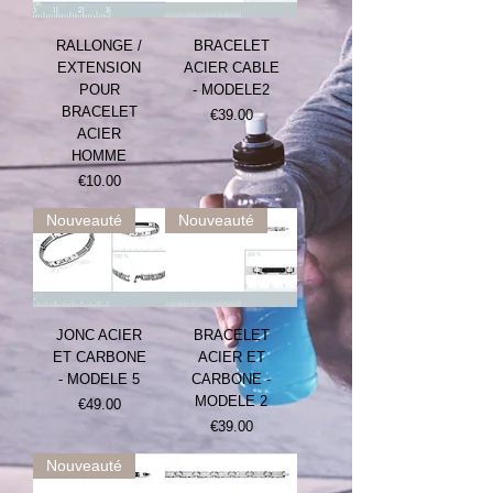
RALLONGE /
BRACELET
EXTENSION
ACIER CABLE
POUR
- MODELE2
BRACELET
Prix
€39.00
ACIER
HOMME
Prix
€10.00
Nouveauté
Nouveauté
JONC ACIER
BRACELET
ET CARBONE
ACIER ET
- MODELE 5
CARBONE -
MODELE 2
Prix
€49.00
Prix
€39.00
Nouveauté