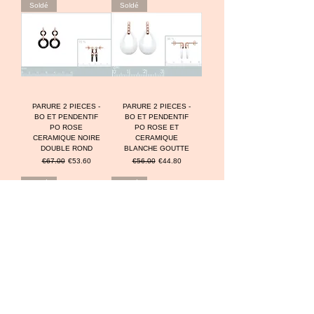
Soldé
Soldé
PARURE 2 PIECES -
PARURE 2 PIECES -
BO ET PENDENTIF
BO ET PENDENTIF
PO ROSE
PO ROSE ET
CERAMIQUE NOIRE
CERAMIQUE
DOUBLE ROND
BLANCHE GOUTTE
Prix original
Prix promotionnel
Prix original
Prix promotionnel
€67.00
€53.60
€56.00
€44.80
Soldé
Soldé
PARURE 2 PIECES -
PARURE 2 PIECES -
BO ET PENDENTIF
BO ET PENDENTIF
PO ROSE ET
ARGENT