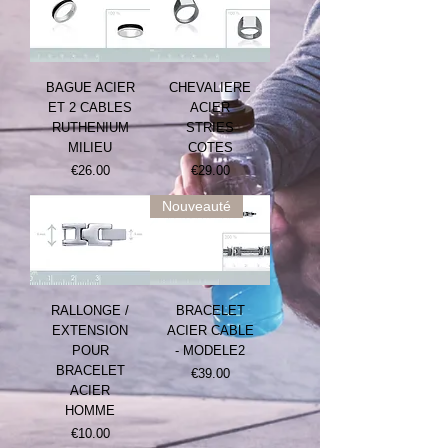
BAGUE ACIER
CHEVALIERE
ET 2 CABLES
ACIER
RUTHENIUM
STRIES
MILIEU
COTES
Prix
Prix
€26.00
€29.00
Nouveauté
RALLONGE /
BRACELET
EXTENSION
ACIER CABLE
POUR
- MODELE2
BRACELET
Prix
€39.00
ACIER
HOMME
Prix
€10.00