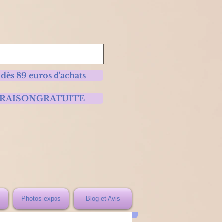
 dès 89 euros d'achats
 LIVRAISONGRATUITE
Photos expos
Blog et Avis