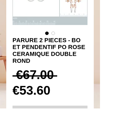
PARURE 2 PIECES - BO
ET PENDENTIF PO ROSE
CERAMIQUE DOUBLE
ROND
Prix
 €67.00 
Prix
original
€53.60
promotionnel
Ajouter au panier
Réf 440001 et 340001