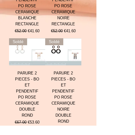
PO ROSE
PO ROSE
CERAMIQUE
CERAMIQUE
BLANCHE
NOIRE
RECTANGLE
RECTANGLE
Prix original
Prix promotionnel
Prix original
Prix promotionnel
€52.00
€41.60
€52.00
€41.60
Soldé
Soldé
PARURE 2
PARURE 2
PIECES - BO
PIECES - BO
ET
ET
PENDENTIF
PENDENTIF
PO ROSE
PO ROSE
CERAMIQUE
CERAMIQUE
DOUBLE
NOIRE
ROND
DOUBLE
ROND
Prix original
Prix promotionnel
€67.00
€53.60
Prix original
Prix promotionnel
€67.00
€53.60