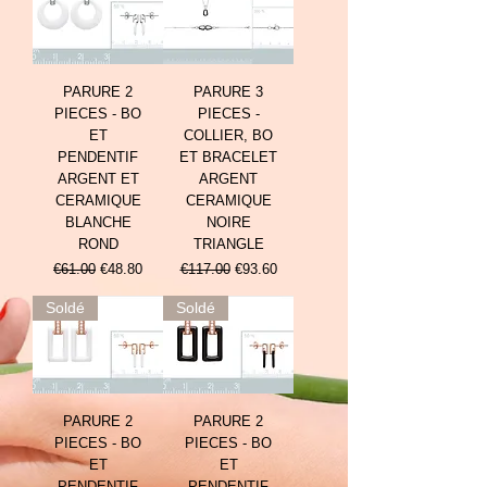
PARURE 2
PARURE 3
PIECES - BO
PIECES -
ET
COLLIER, BO
PENDENTIF
ET BRACELET
ARGENT ET
ARGENT
CERAMIQUE
CERAMIQUE
BLANCHE
NOIRE
ROND
TRIANGLE
Prix original
Prix promotionnel
Prix original
Prix promotionnel
€61.00
€48.80
€117.00
€93.60
Soldé
Soldé
PARURE 2
PARURE 2
PIECES - BO
PIECES - BO
ET
ET
PENDENTIF
PENDENTIF