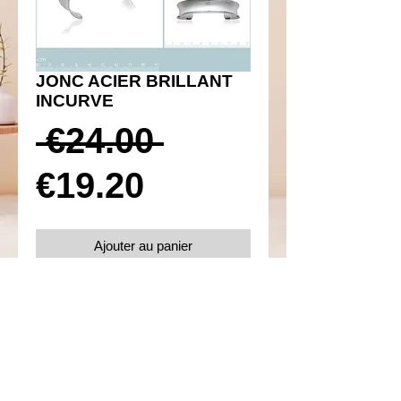
JONC ACIER BRILLANT
INCURVE
Prix
 €24.00 
Prix
original
€19.20
promotionnel
Ajouter au panier
Réf 140034
Détails
Diamètre 60 mm
Acier 316L inoxydable