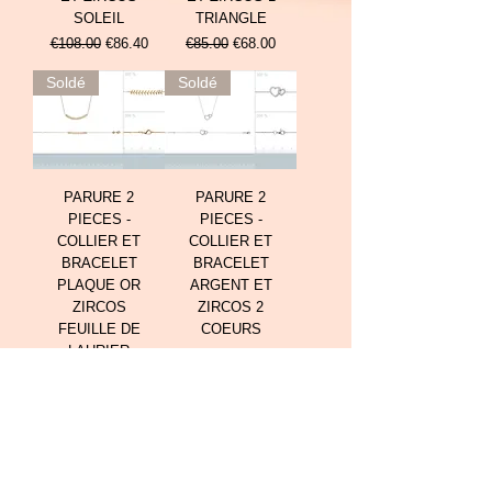
SOLEIL
TRIANGLE
Prix original
Prix promotionnel
Prix original
Prix promotionnel
€108.00
€86.40
€85.00
€68.00
Soldé
Soldé
PARURE 2
PARURE 2
PIECES -
PIECES -
COLLIER ET
COLLIER ET
BRACELET
BRACELET
PLAQUE OR
ARGENT ET
ZIRCOS
ZIRCOS 2
FEUILLE DE
COEURS
LAURIER
Prix original
Prix promotionnel
€104.00
€83.20
Prix original
Prix promotionnel
€118.00
€94.40
Soldé
Soldé