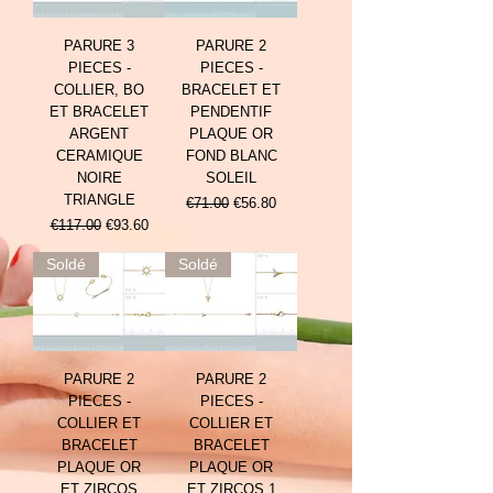
PARURE 3
PARURE 2
PIECES -
PIECES -
COLLIER, BO
BRACELET ET
ET BRACELET
PENDENTIF
ARGENT
PLAQUE OR
CERAMIQUE
FOND BLANC
NOIRE
SOLEIL
TRIANGLE
Prix original
Prix promotionnel
€71.00
€56.80
Prix original
Prix promotionnel
€117.00
€93.60
Soldé
Soldé
PARURE 2
PARURE 2
PIECES -
PIECES -
COLLIER ET
COLLIER ET
BRACELET
BRACELET
PLAQUE OR
PLAQUE OR
ET ZIRCOS
ET ZIRCOS 1