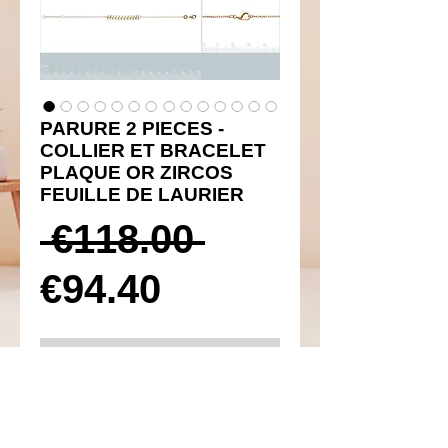
PARURE 2 PIECES -
COLLIER ET BRACELET
PLAQUE OR ZIRCOS
FEUILLE DE LAURIER
Prix
 €118.00 
Prix
original
€94.40
promotionnel
Ajouter au panier
Réf 260006 et 170005