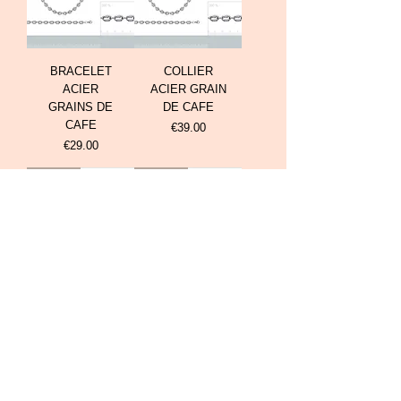
BRACELET
COLLIER
ACIER
ACIER GRAIN
GRAINS DE
DE CAFE
CAFE
Prix
€39.00
Prix
€29.00
Soldé
Soldé
JONC ACIER
JONC ACIER
EPURE
BRILLANT
INCURVE
Prix original
Prix promotionnel
€26.00
€20.80
Prix original
Prix promotionnel
€24.00
€19.20
Voir plus