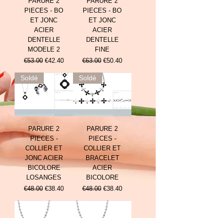
PARURE 2
PARURE 2
PIECES - BO
PIECES - BO
ET JONC
ET JONC
ACIER
ACIER
DENTELLE
DENTELLE
MODELE 2
FINE
Prix original
Prix promotionnel
Prix original
Prix promotionnel
€53.00
€42.40
€63.00
€50.40
Soldé
Soldé
PARURE 2
PARURE 2
PIECES -
PIECES -
COLLIER ET
COLLIER ET
JONC ACIER
BRACELET
BICOLORE
ACIER
LOSANGES
BICOLORE
Prix original
Prix promotionnel
Prix original
Prix promotionnel
€48.00
€38.40
€48.00
€38.40