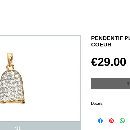
PENDENTIF P
COEUR
€29.00
R
Details
Plaqué or 750 et oxyde