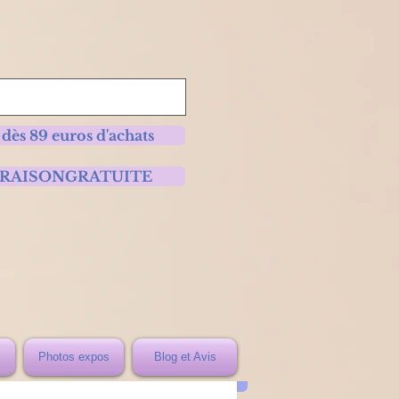
 dès 89 euros d'achats
 LIVRAISONGRATUITE
Photos expos
Blog et Avis