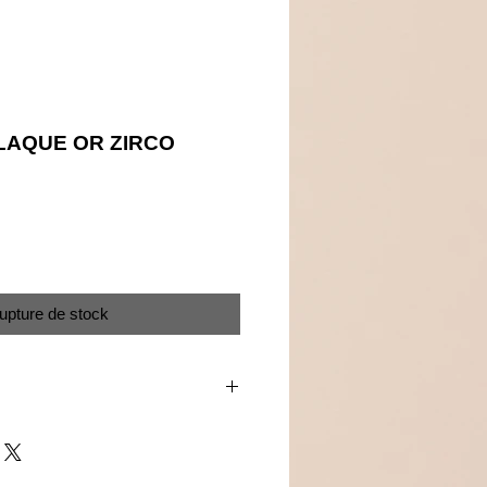
LAQUE OR ZIRCO
Prix
upture de stock
s de zirconium