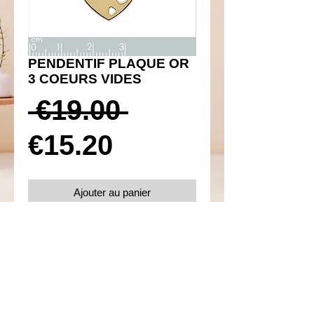
PENDENTIF PLAQUE OR
3 COEURS VIDES
Prix
 €19.00 
Prix
original
€15.20
promotionnel
Ajouter au panier
Réf 360003
Details
Plaqué or 750