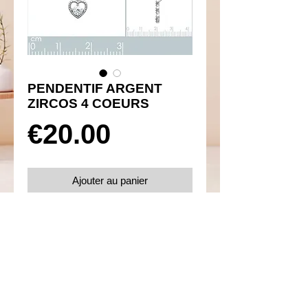
PENDENTIF ARGENT
ZIRCOS 4 COEURS
Prix
€20.00
Ajouter au panier
Réf 350067
Détails
Argent 925 rhodié avec oxydes de
zirconium