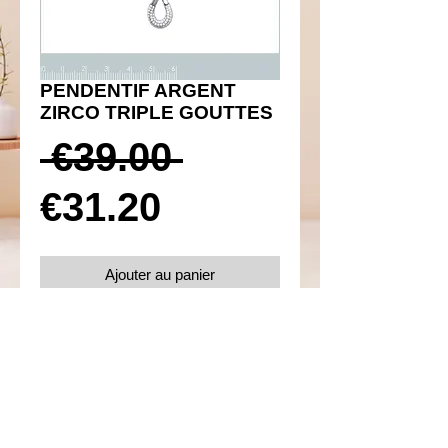
PENDENTIF ARGENT
ZIRCO TRIPLE GOUTTES
Prix
 €39.00 
Prix
original
€31.20
promotionnel
Ajouter au panier
Réf 350063
Details
Argent 925 rhodié avec oxydes de
zirconium