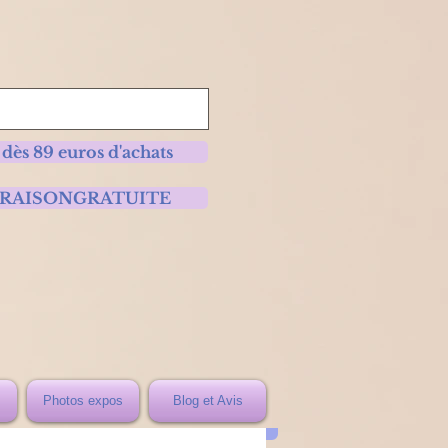
 dès 89 euros d'achats
 LIVRAISONGRATUITE
Photos expos
Blog et Avis