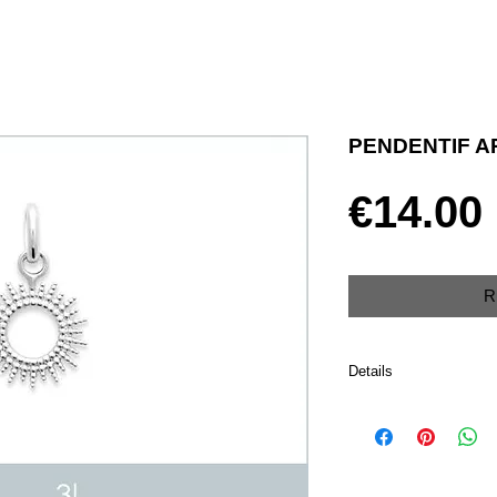
PENDENTIF A
€14.00
R
Details
Argent 925 rhodié
Poids 0.35 g