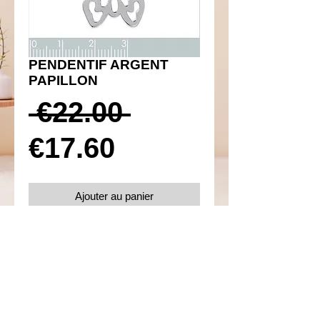
PENDENTIF ARGENT
PAPILLON
Prix
 €22.00 
Prix
original
€17.60
promotionnel
Ajouter au panier
Réf 350020
Détails
Argent 925
Poids 2.50 g