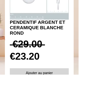
PENDENTIF ARGENT ET
CERAMIQUE BLANCHE
ROND
Prix
 €29.00 
Prix
original
€23.20
promotionnel
Ajouter au panier
Réf 310081
Détails
Argent 925 rhodié rond en céramique