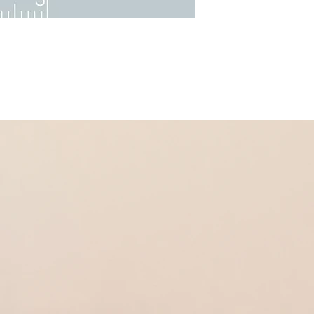
Dans la même collectio
* Boucles d'oreilles
Réf 410121