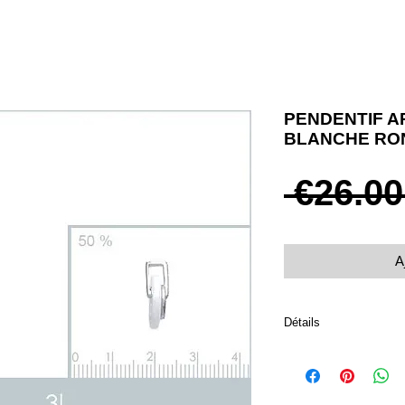
PENDENTIF A
BLANCHE RO
 €26.00
A
Détails
Argent 925 rhodié rond
zirconium.
Poids 0.50 g