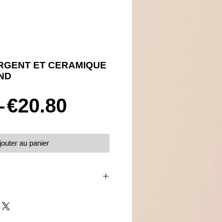
RGENT ET CERAMIQUE
ND
Prix
Prix
 
€20.80
original
promotionnel
jouter au panier
 en céramique blanche et oxydes de