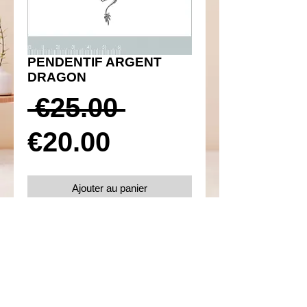
PENDENTIF ARGENT
DRAGON
Prix
 €25.00 
Prix
original
€20.00
promotionnel
Ajouter au panier
Réf 350027
Détails
Argent 925
Poids 3.87 g