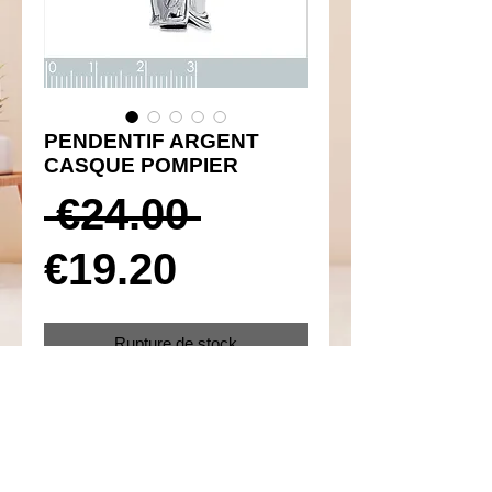
PENDENTIF ARGENT
CASQUE POMPIER
Prix
 €24.00 
Prix
original
€19.20
promotionnel
Rupture de stock
Réf 350017
Details