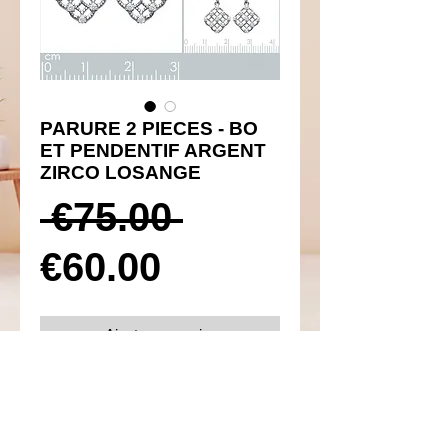
PARURE 2 PIECES - BO
ET PENDENTIF ARGENT
ZIRCO LOSANGE
Prix
 €75.00 
Prix
original
€60.00
promotionnel
Ajouter au panier
Réf 450043 et 350065
Détails