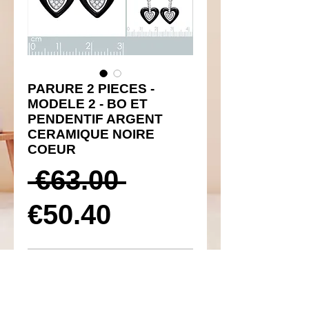
PARURE 2 PIECES -
MODELE 2 - BO ET
PENDENTIF ARGENT
CERAMIQUE NOIRE
COEUR
Prix
 €63.00 
Prix
original
€50.40
promotionnel
Ajouter au panier
Réf 410032 et 310032