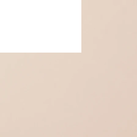
nthétique imitation turquoise
erre synthétique imitation turquoise
n (non inclus dans la parure)
ochets