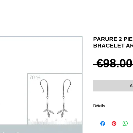
PARURE 2 PIE
BRACELET A
 €98.00
A
Détails
Parure 2 pièces attrap
* Collier
Taille 45 cm