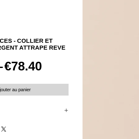
CES - COLLIER ET
RGENT ATTRAPE REVE
Prix
Prix
 
€78.40
original
promotionnel
jouter au panier
e rêve