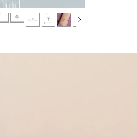
Poids 3.68 g
Argent 925 et pierre sy
Fermoir mousqueton
* Bracelet
Argent 925 rhodié et pi
Fermoir mousqueton
Taille 18 cm
Poids 1.49 g
Dans la même collectio
* Bague
Réf 650059
* Boucles d'oreilles cr
450065