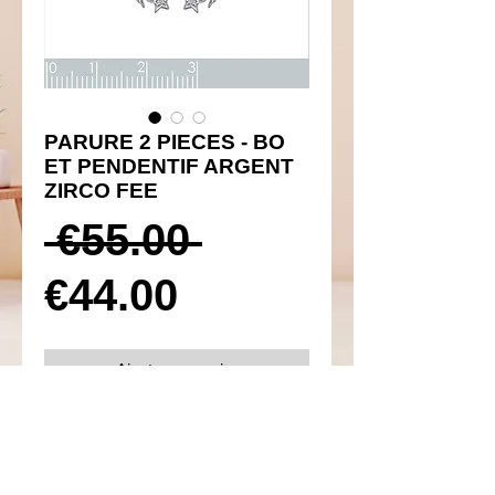
PARURE 2 PIECES - BO
ET PENDENTIF ARGENT
ZIRCO FEE
Prix
 €55.00 
Prix
original
€44.00
promotionnel
Ajouter au panier
Réf 450017 et 350044
Détails