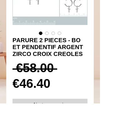
PARURE 2 PIECES - BO
ET PENDENTIF ARGENT
ZIRCO CROIX CREOLES
Prix
 €58.00 
Prix
original
€46.40
promotionnel
Ajouter au panier
Réf 450049 et 350053
Détails