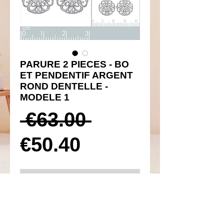
PARURE 2 PIECES - BO
ET PENDENTIF ARGENT
ROND DENTELLE -
MODELE 1
Prix
 €63.00 
Prix
original
€50.40
promotionnel
Ajouter au panier
Réf 450046 et 350059