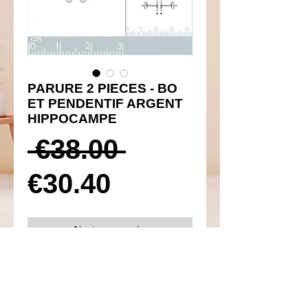
PARURE 2 PIECES - BO
ET PENDENTIF ARGENT
HIPPOCAMPE
Prix
 €38.00 
Prix
original
€30.40
promotionnel
Ajouter au panier
Réf 450013 et 350089
Détails