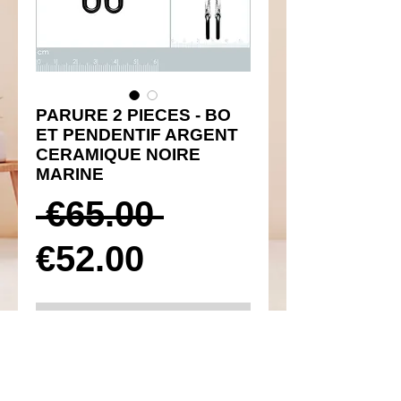
PARURE 2 PIECES - BO
ET PENDENTIF ARGENT
CERAMIQUE NOIRE
MARINE
Prix
 €65.00 
Prix
original
€52.00
promotionnel
Ajouter au panier
Réf 410102 et 310142