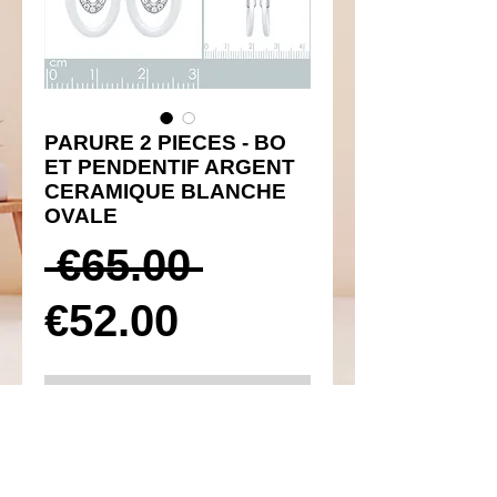
PARURE 2 PIECES - BO
ET PENDENTIF ARGENT
CERAMIQUE BLANCHE
OVALE
Prix
 €65.00 
Prix
original
€52.00
promotionnel
Ajouter au panier
Réf 410111 et 310151