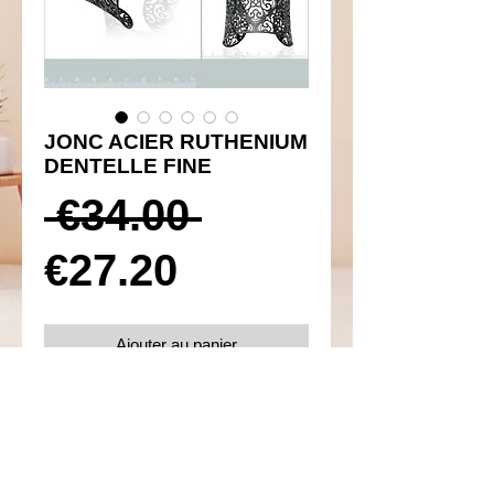
JONC ACIER RUTHENIUM
DENTELLE FINE
Prix
 €34.00 
Prix
original
€27.20
promotionnel
Ajouter au panier
Réf 140006
Details