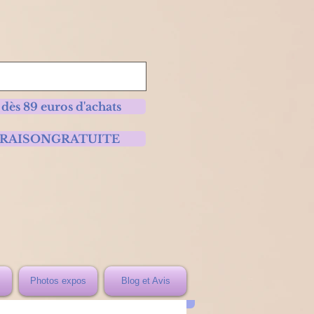
 dès 89 euros d'achats
 LIVRAISONGRATUITE
Photos expos
Blog et Avis