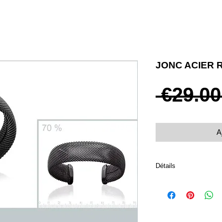
JONC ACIER 
 €29.00
A
Détails
Acier 316L inoxydable
Diamètre 64 mm
Ne se resserre pas, idé