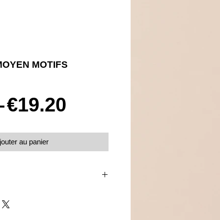
MOYEN MOTIFS
Prix
Prix
 
€19.20
original
promotionnel
jouter au panier