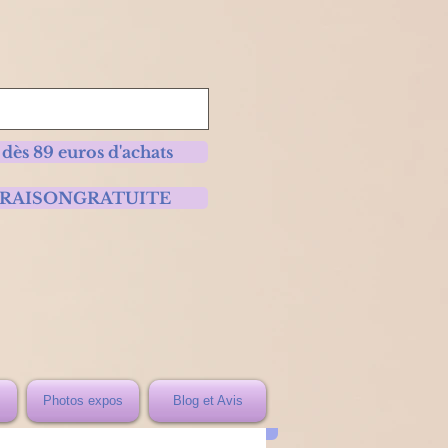
 dès 89 euros d'achats
 LIVRAISONGRATUITE
Photos expos
Blog et Avis