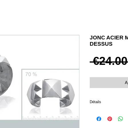
JONC ACIER 
DESSUS
 €24.00
A
Détails
Diamètre 62 mm
Acier 316L inoxydable