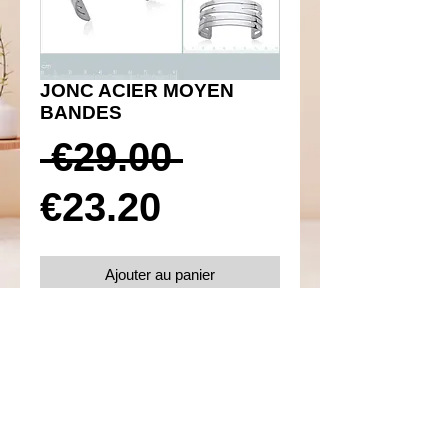
JONC ACIER MOYEN
BANDES
Prix
 €29.00 
Prix
original
€23.20
promotionnel
Ajouter au panier
Réf 140009
Details
Diamètre 58 mm
Acier 316L inoxydable