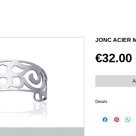
JONC ACIER 
€32.00
A
Details
Diamètre 64 mm
Acier 316L inoxydable