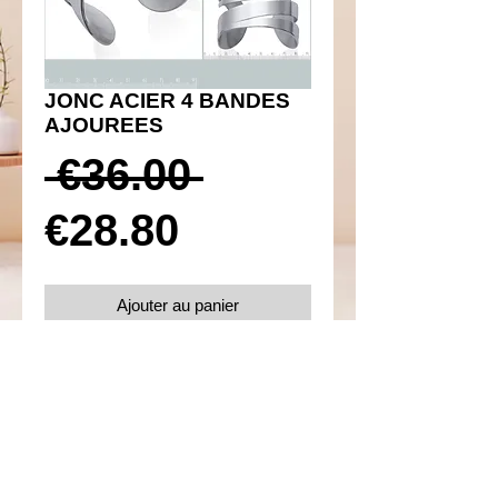
JONC ACIER 4 BANDES
AJOUREES
Prix
 €36.00 
Prix
original
€28.80
promotionnel
Ajouter au panier
Réf 140007
Details
Acier 316L inoxydable
Diamètre 60 mm