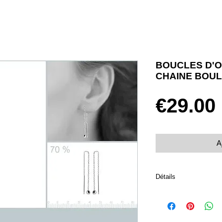
BOUCLES D'O
CHAINE BOUL
€29.00
A
Détails
Boucles d'oreilles
Argent 925 rhodié
Poids 0.98 g