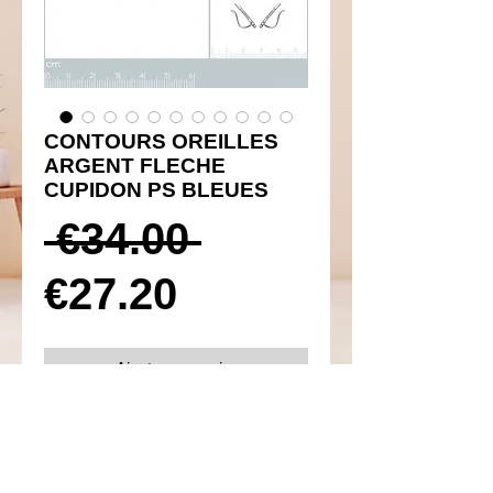
CONTOURS OREILLES
ARGENT FLECHE
CUPIDON PS BLEUES
Prix
 €34.00 
Prix
original
€27.20
promotionnel
Ajouter au panier
Réf 450083
Détails