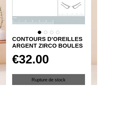
CONTOURS D'OREILLES
ARGENT ZIRCO BOULES
Prix
€32.00
Rupture de stock
Réf 450055
Details
Boucles d'oreilles contour d'oreilles
crochets