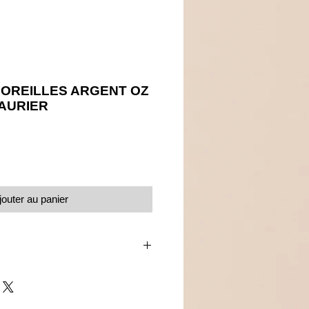
OREILLES ARGENT OZ
LAURIER
Prix
jouter au panier
ur d'oreilles crochets
 oxydes de zirconium microsertis