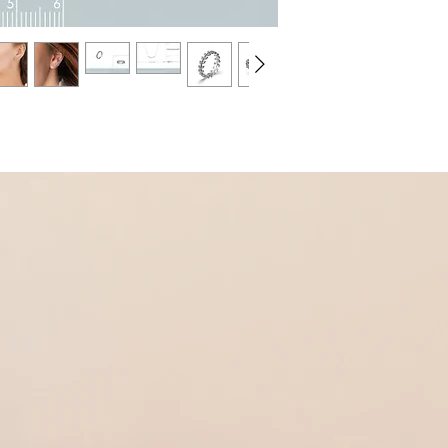
Dans la même collectio
* Bague
Réf 650043
* Bracelet
Réf 160018