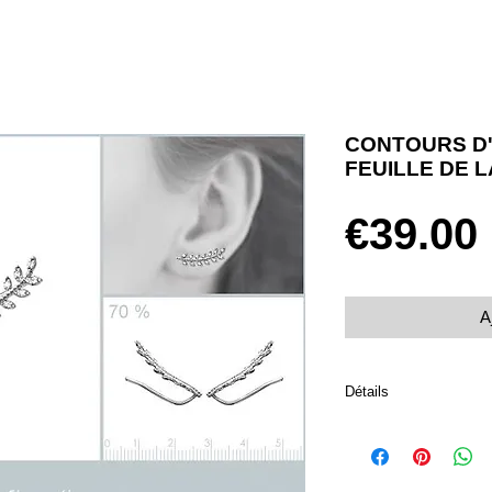
CONTOURS D'
FEUILLE DE 
€39.00
A
Détails
Boucles d'oreilles conto
Argent 925 rhodié avec
Poids 1.26 g