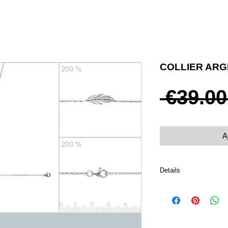
COLLIER AR
 €39.00
A
Details
Taille 45 cm
Poids 2.39 g
Argent 925 rhodié
Fermoir mousqueton