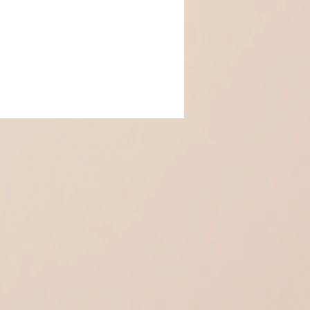
n :
ussettes
ochets
ndantes