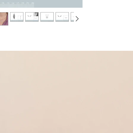
Dans la même collectio
* Bracelet
Réf 160014
* Pendentif
Réf 350068
* Boucles d'oreilles po
Réf 450045
* Boucles d'oreilles cr
Réf 450061
* Contours d'oreilles
Réf 450091
* Boucles d'oreilles pe
Réf 450095
* Chaine cheville
Réf 590006
* Bague
Réf 650053