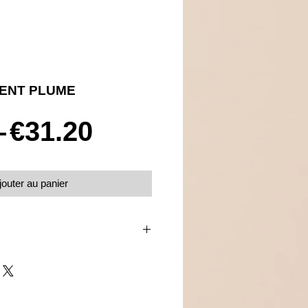
GENT PLUME
Prix
Prix
 
€31.20
original
promotionnel
jouter au panier