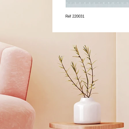
Réf 220031