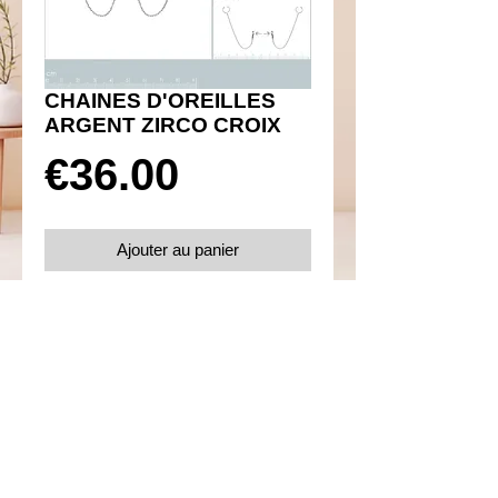
CHAINES D'OREILLES
ARGENT ZIRCO CROIX
Prix
€36.00
Ajouter au panier
Réf 450092
Détails
Boucles d'oreilles chaines d'oreilles
Argent 925 rhodié avec oxydes de
zirconium microsertis
Poids 1.42 g