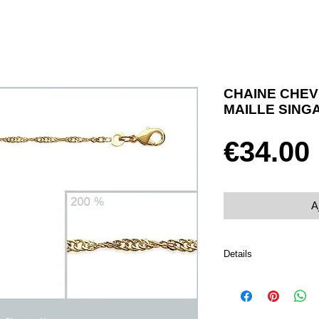
CHAINE CHEV
MAILLE SING
€34.00
A
Details
Plaqué or 750
Fermoir mousqueton
Taille 23 cm