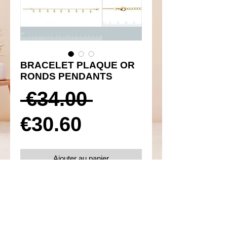
BRACELET PLAQUE OR
RONDS PENDANTS
Prix
 €34.00 
Prix
original
€30.60
promotionnel
Ajouter au panier
Réf 170011
Details