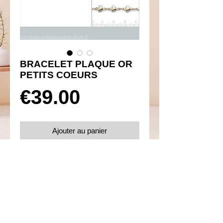
BRACELET PLAQUE OR
PETITS COEURS
Prix
€39.00
Ajouter au panier
Réf 170020
Details
Plaqué or 750 et oxydes de zirconium
Taille 18 cm