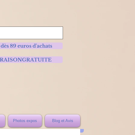
 dès 89 euros d'achats
 LIVRAISONGRATUITE
Photos expos
Blog et Avis