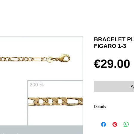
BRACELET PL
FIGARO 1-3
€29.00
A
Details
Plaqué or 750
Taille 18 cm
Fermoir mousqueton