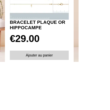
BRACELET PLAQUE OR
HIPPOCAMPE
Prix
€29.00
Ajouter au panier
Réf 170012
Détails
Plaqué or 750
Taille 18 cm
Fermoir mousqueton
Sur la photo, c'est celui qui se trouve en